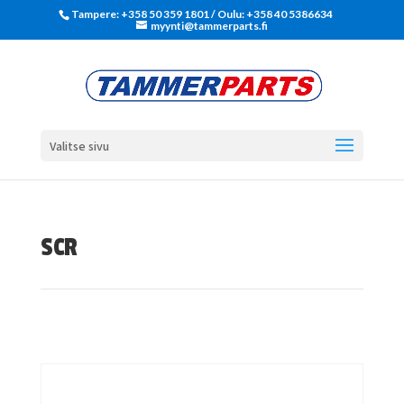
Tampere: +358 50 359 1801‬ / Oulu: +358 40 5386634
myynti@tammerparts.fi
Valitse sivu
SCR