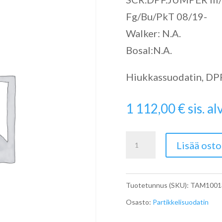
Fg/Bu/PkT 08/19-
Walker: N.A.
Bosal:N.A.
Hiukkassuodatin, DPF 
1 112,00
€
sis. alv
SCR
Lisää osto
määrä
Tuotetunnus (SKU):
TAM1001
Osasto:
Partikkelisuodatin