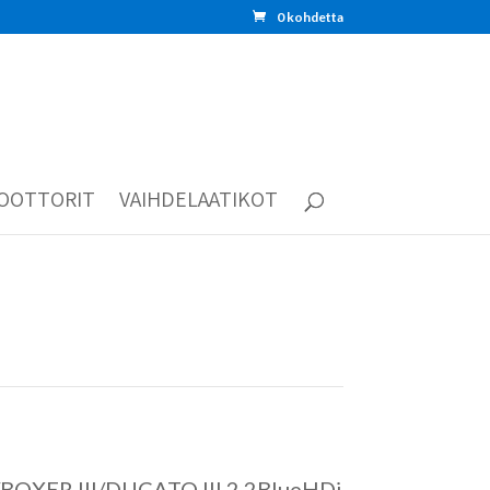
0 kohdetta
OOTTORIT
VAIHDELAATIKOT
BOXER III/DUCATO III 2.2BlueHDi