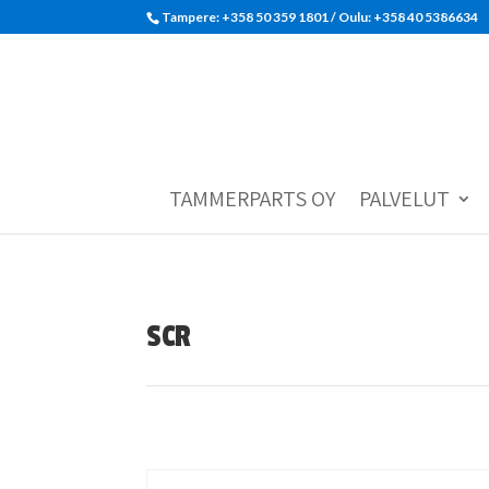
Tampere: +358 50 359 1801‬ / Oulu: +358 40 5386634
TAMMERPARTS OY
PALVELUT
SCR