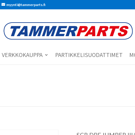
myynti@tammerparts.fi
VERKKOKAUPPA
PARTIKKELISUODATTIMET
M
SCR.DPF.JUMPER III/