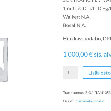
1.6dCi/CDTi/JTD Fg/
Walker: N.A.
Bosal:N.A.
Hiukkassuodatin, DPF 
1 000,00
€
sis. alv
SCR
Lisää osto
määrä
Tuotetunnus (SKU):
TAM1053
Osasto:
Partikkelisuodatin