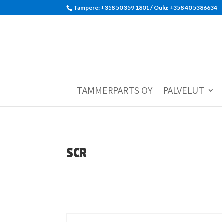
Tampere: +358 50 359 1801‬ / Oulu: +358 40 5386634
TAMMERPARTS OY
PALVELUT
SCR