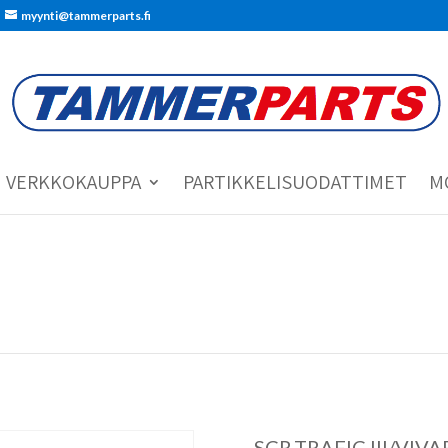
myynti@tammerparts.fi
VERKKOKAUPPA
PARTIKKELISUODATTIMET
M
SCR.TRAFIC III/VIV