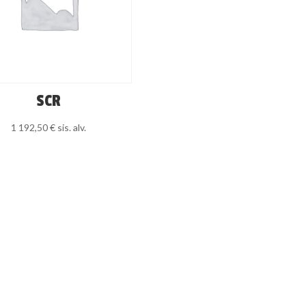
SCR
1 192,50
€
sis. alv.