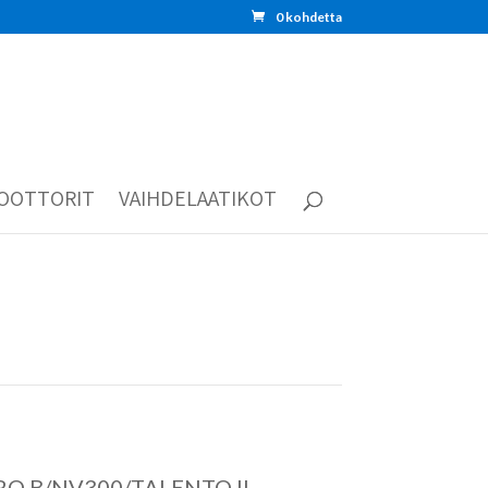
0 kohdetta
OOTTORIT
VAIHDELAATIKOT
ARO B/NV300/TALENTO II