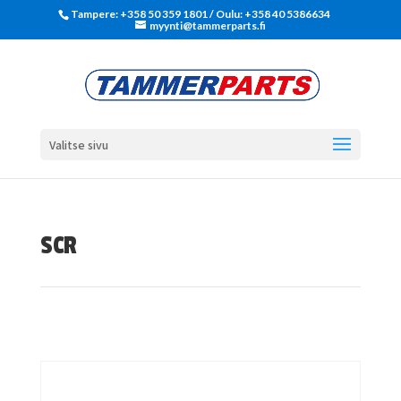
Tampere: +358 50 359 1801‬ / Oulu: +358 40 5386634
myynti@tammerparts.fi
Valitse sivu
SCR