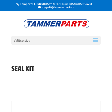
Tampere: +358 50 359 1801‬ / Oulu: +358 40 5386634
myynti@tammerparts.fi
Valitse sivu
SEAL KIT