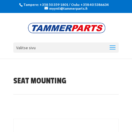
Tampere: +358 50 359 1801‬ / Oulu: +358 40 5386634
myynti@tammerparts.fi
Valitse sivu
SEAT MOUNTING