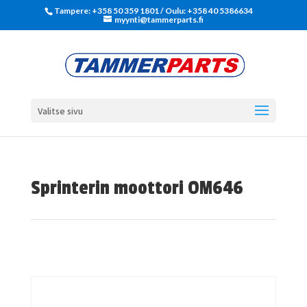
Tampere: +358 50 359 1801‬ / Oulu: +358 40 5386634
myynti@tammerparts.fi
Valitse sivu
Sprinterin moottori OM646