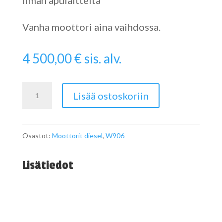
Ilman apulaitteita
Vanha moottori aina vaihdossa.
4 500,00
€
sis. alv.
Sprinterin
Lisää ostoskoriin
moottori
OM646
Osastot:
Moottorit diesel
,
W906
määrä
Lisätiedot