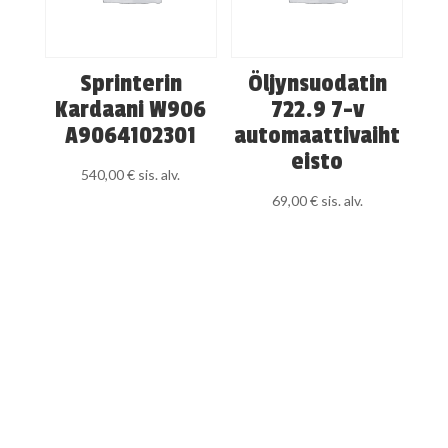
Sprinterin
Öljynsuodatin
Kardaani W906
722.9 7-v
A9064102301
automaattivaiht
eisto
540,00
€
sis. alv.
69,00
€
sis. alv.