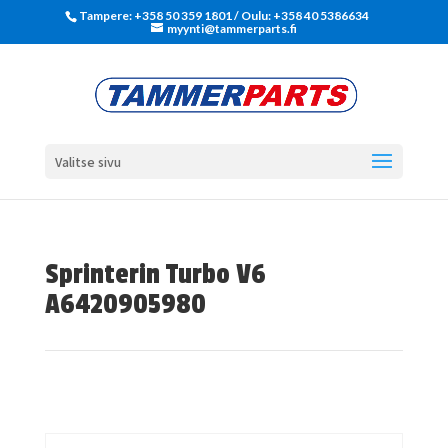
Tampere: +358 50 359 1801‬ / Oulu: +358 40 5386634
myynti@tammerparts.fi
Valitse sivu
Sprinterin Turbo V6
A6420905980