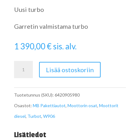
Uusi turbo
Garretin valmistama turbo
1 390,00
€
sis. alv.
Sprinterin
Lisää ostoskoriin
Turbo
V6
Tuotetunnus (SKU):
6420905980
A6420905980
Osastot:
MB Pakettiautot
,
Moottorin osat
,
Moottorit
määrä
diesel
,
Turbot
,
W906
Lisätiedot