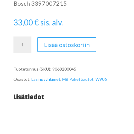
Bosch 3397007215
33,00
€
sis. alv.
Sprinterin
Lisää ostoskoriin
W906
Tuulilasinpyyhkijän
Tuotetunnus (SKU):
9068200045
sulkasarja
Osastot:
Lasinpyyhkimet
,
MB Pakettiautot
,
W906
määrä
Lisätiedot