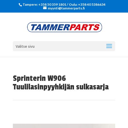
Tampere: +358 50 359 1801‬ / Oulu: +358 40 5386634
myynti@tammerparts.fi
Valitse sivu
Sprinterin W906
Tuulilasinpyyhkijän sulkasarja