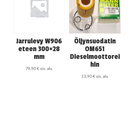
Jarrulevy W906
Öljynsuodatin
eteen 300×28
OM651
mm
Dieselmoottorei
hin
79,90
€
sis. alv.
13,90
€
sis. alv.