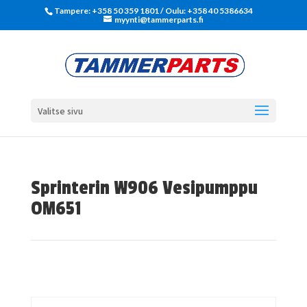
Tampere: +358 50 359 1801‬ / Oulu: +358 40 5386634
myynti@tammerparts.fi
Valitse sivu
Sprinterin W906 Vesipumppu
OM651