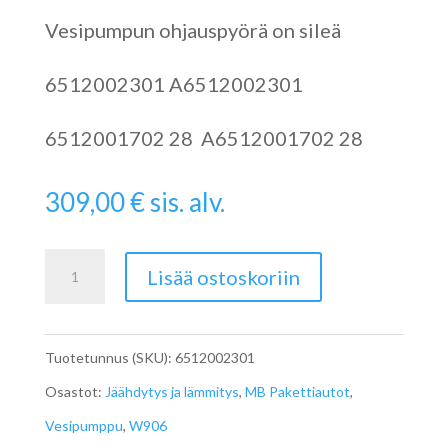
Vesipumpun ohjauspyörä on sileä
6512002301 A6512002301
6512001702 28 A6512001702 28
309,00
€
sis. alv.
Sprinterin
Lisää ostoskoriin
W906
Vesipumppu
Tuotetunnus (SKU):
6512002301
OM651
Osastot:
Jäähdytys ja lämmitys
,
MB Pakettiautot
,
määrä
Vesipumppu
,
W906