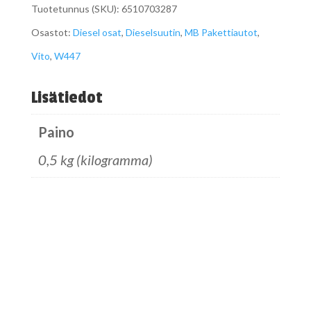
Tuotetunnus (SKU):
6510703287
uusi
Osastot:
Diesel osat
,
Dieselsuutin
,
MB Pakettiautot
,
6510703287
Vito
,
W447
määrä
Lisätiedot
Paino
0,5 kg (kilogramma)