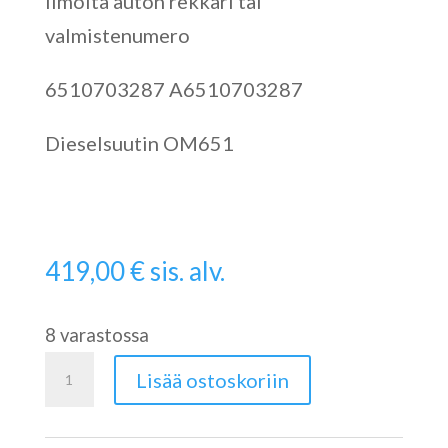
Ilmoita auton rekkari tai
valmistenumero
6510703287 A6510703287
Dieselsuutin OM651
419,00
€
sis. alv.
8 varastossa
Suutin
Lisää ostoskoriin
W447
OM651