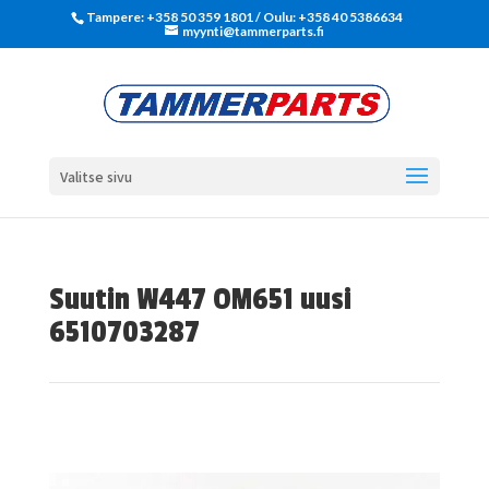
Tampere: +358 50 359 1801‬ / Oulu: +358 40 5386634
myynti@tammerparts.fi
Valitse sivu
Suutin W447 OM651 uusi
6510703287