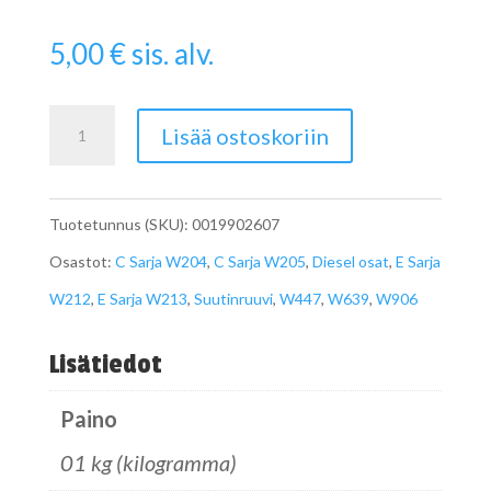
5,00
€
sis. alv.
Suuttimen
Lisää ostoskoriin
ruuvi
OM651
Tuotetunnus (SKU):
0019902607
OM654
Osastot:
C Sarja W204
,
C Sarja W205
,
Diesel osat
,
E Sarja
määrä
W212
,
E Sarja W213
,
Suutinruuvi
,
W447
,
W639
,
W906
Lisätiedot
Paino
01 kg (kilogramma)