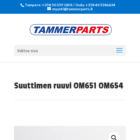
Tampere: +358 50 359 1801‬ / Oulu: +358 40 5386634
myynti@tammerparts.fi
Valitse sivu
Suuttimen ruuvi OM651 OM654