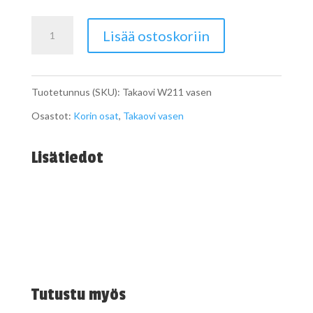
Takaovi
Lisää ostoskoriin
W211
vasen
Tuotetunnus (SKU):
Takaovi W211 vasen
määrä
Osastot:
Korin osat
,
Takaovi vasen
Lisätiedot
Tutustu myös