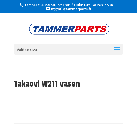
Tampere: +358 50 359 1801‬ / Oulu: +358 40 5386634
myynti@tammerparts.fi
Valitse sivu
Takaovi W211 vasen