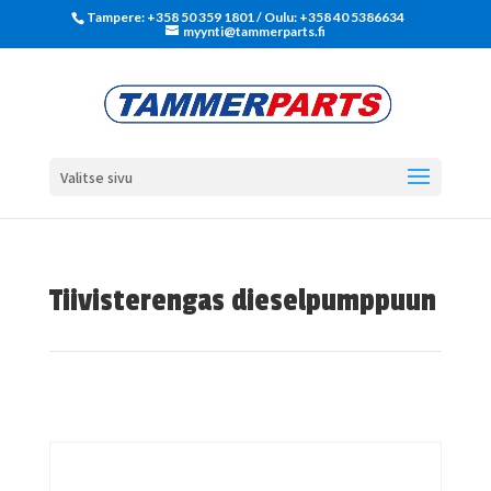
Tampere: +358 50 359 1801‬ / Oulu: +358 40 5386634
myynti@tammerparts.fi
Valitse sivu
Tiivisterengas dieselpumppuun