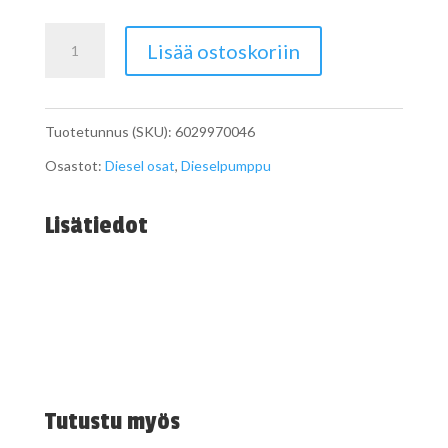
Tiivisterengas
Lisää ostoskoriin
dieselpumppuun
määrä
Tuotetunnus (SKU):
6029970046
Osastot:
Diesel osat
,
Dieselpumppu
Lisätiedot
Tutustu myös