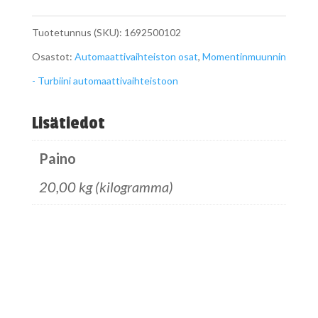
A1692500102
Tuotetunnus (SKU):
1692500102
määrä
Osastot:
Automaattivaihteiston osat
,
Momentinmuunnin
- Turbiini automaattivaihteistoon
Lisätiedot
Paino
20,00 kg (kilogramma)