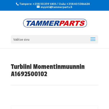
Tampere: +358 50 359 1801‬ / Oulu: +358 40 5386634
myynti@tammerparts.fi
Valitse sivu
Turbiini Momentinmuunnin
A1692500102