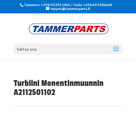
Tampere: +358 50 359 1801‬ / Oulu: +358 40 5386634
myynti@tammerparts.fi
Valitse sivu
Turbiini Monentinmuunnin
A2112501102