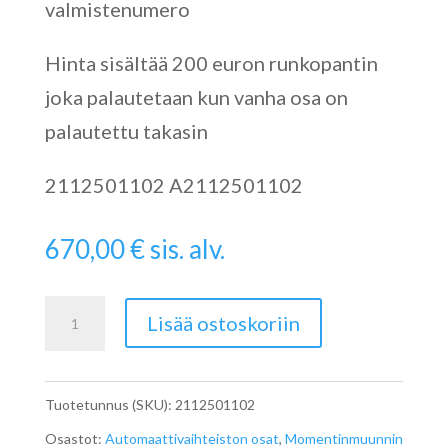
valmistenumero
Hinta sisältää 200 euron runkopantin
joka palautetaan kun vanha osa on
palautettu takasin
2112501102 A2112501102
670,00
€
sis. alv.
Turbiini
Lisää ostoskoriin
Monentinmuunnin
A2112501102
Tuotetunnus (SKU):
2112501102
määrä
Osastot:
Automaattivaihteiston osat
,
Momentinmuunnin