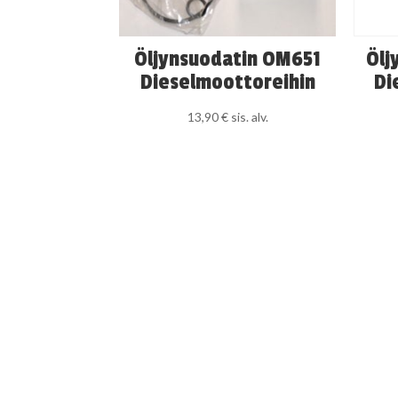
Öljynsuodatin OM651
Ölj
Dieselmoottoreihin
Di
13,90
€
sis. alv.