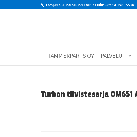
Tampere: +358 50 359 1801‬ / Oulu: +358 40 5386634
TAMMERPARTS OY
PALVELUT
Turbon tiivistesarja OM65