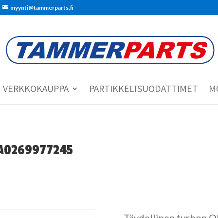
myynti@tammerparts.fi
VERKKOKAUPPA
PARTIKKELISUODATTIMET
M
1 A0269977245
Täydellinen turbon O