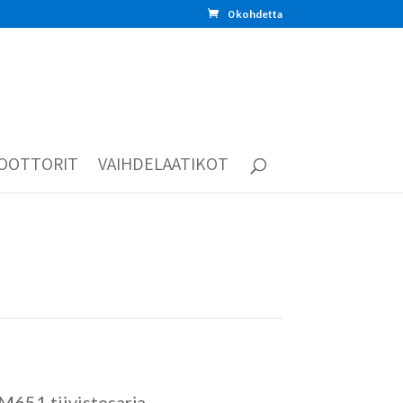
0 kohdetta
OOTTORIT
VAIHDELAATIKOT
M651 tiivistesarja