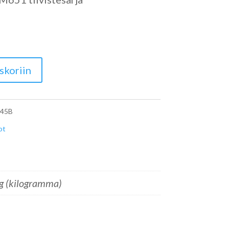
skoriin
245B
ot
g (kilogramma)