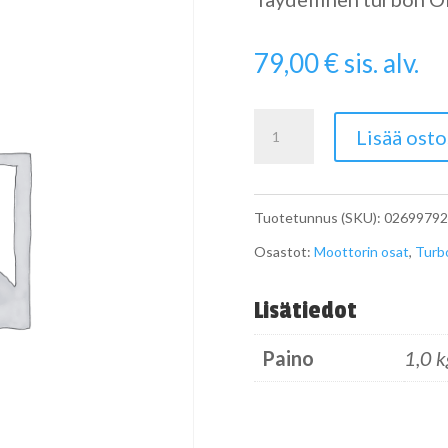
79,00
€
sis. alv.
Turbon
Lisää osto
tiivistesarja
OM651
Tuotetunnus (SKU):
0269979
A0269977245
Osastot:
Moottorin osat
,
Turb
määrä
Lisätiedot
Paino
1,0 k