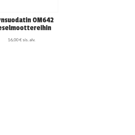
ynsuodatin OM642
eselmoottereihin
16,00
€
sis. alv.