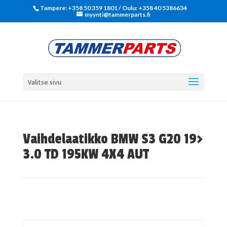
Tampere: +358 50 359 1801‬ / Oulu: +358 40 5386634
myynti@tammerparts.fi
Valitse sivu
Vaihdelaatikko BMW S3 G20 19>
3.0 TD 195KW 4X4 AUT