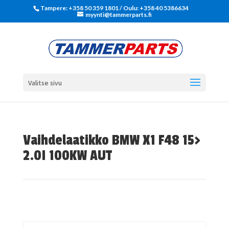
Tampere: +358 50 359 1801‬ / Oulu: +358 40 5386634
myynti@tammerparts.fi
Valitse sivu
Vaihdelaatikko BMW X1 F48 15>
2.0I 100KW AUT