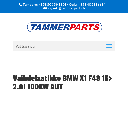
Tampere: +358 50 359 1801‬ / Oulu: +358 40 5386634
myynti@tammerparts.fi
Valitse sivu
Vaihdelaatikko BMW X1 F48 15>
2.0I 100KW AUT