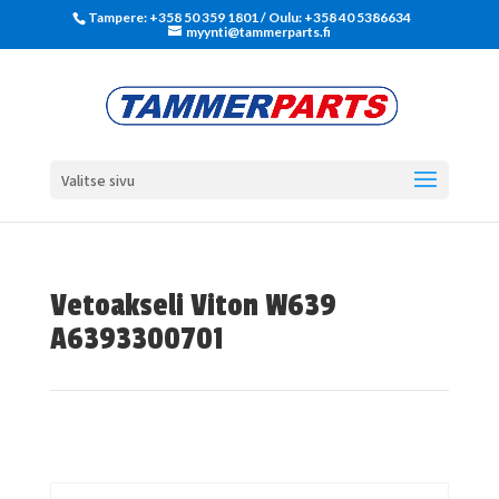
Tampere: +358 50 359 1801‬ / Oulu: +358 40 5386634
myynti@tammerparts.fi
Valitse sivu
Vetoakseli Viton W639
A6393300701