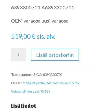
6393300701 A6393300701
OEM varaosa uusi varaosa
519,00
€
sis. alv.
Vetoakseli
Lisää ostoskoriin
Viton
W639
Tuotetunnus (SKU):
6393300701
A6393300701
Osastot:
MB Pakettiautot
,
Vetoakselit
,
Vito
,
määrä
Voimansiirron osat
,
W639
Lisätiedot