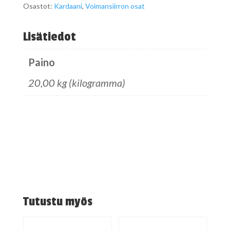
Osastot:
Kardaani
,
Voimansiirron osat
4-
matic
Lisätiedot
määrä
Paino
20,00 kg (kilogramma)
Tutustu myös