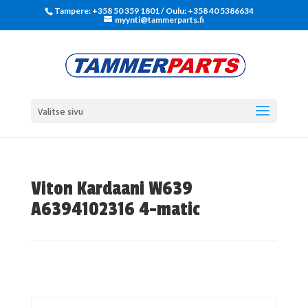
Tampere: +358 50 359 1801‬ / Oulu: +358 40 5386634
myynti@tammerparts.fi
Valitse sivu
Viton Kardaani W639
A6394102316 4-matic