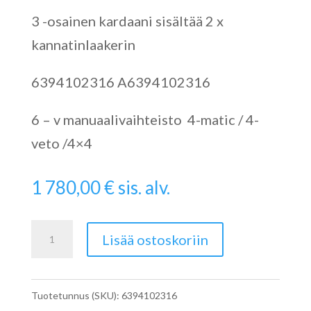
3 -osainen kardaani sisältää 2 x
kannatinlaakerin
6394102316 A6394102316
6 – v manuaalivaihteisto 4-matic / 4-
veto /4×4
1 780,00
€
sis. alv.
Viton
Lisää ostoskoriin
Kardaani
W639
Tuotetunnus (SKU):
6394102316
A6394102316