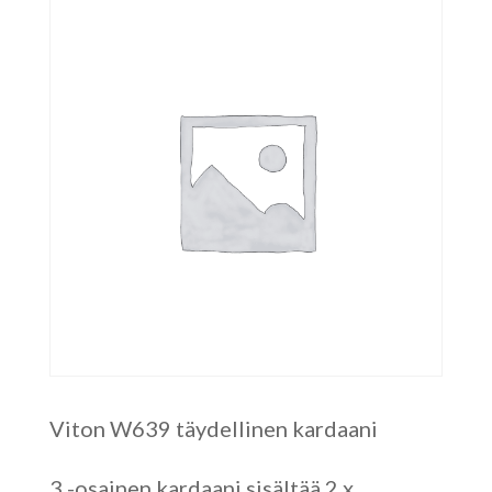
Viton W639 täydellinen kardaani
3 -osainen kardaani sisältää 2 x