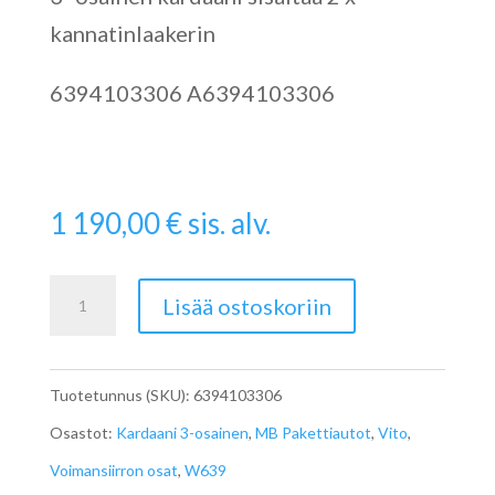
kannatinlaakerin
6394103306 A6394103306
1 190,00
€
sis. alv.
Viton
Lisää ostoskoriin
Kardaani
W639
Tuotetunnus (SKU):
6394103306
A6394103306
Osastot:
Kardaani 3-osainen
,
MB Pakettiautot
,
Vito
,
määrä
Voimansiirron osat
,
W639