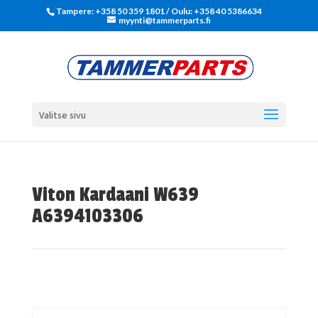
Tampere: +358 50 359 1801‬ / Oulu: +358 40 5386634
myynti@tammerparts.fi
Valitse sivu
Viton Kardaani W639
A6394103306