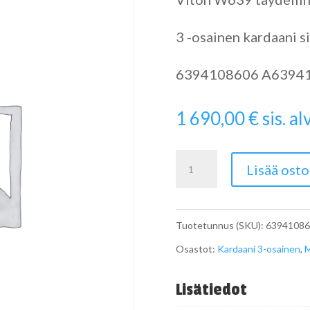
3 -osainen kardaani si
6394108606 A6394
1 690,00
€
sis. alv
Viton
Lisää osto
Kardaani
W639
Tuotetunnus (SKU):
63941086
A6394108606
Osastot:
Kardaani 3-osainen
,
M
4x4
määrä
Lisätiedot