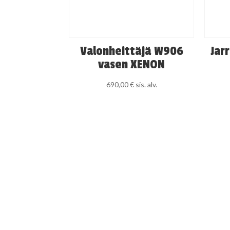
Valonheittäjä W906
Jar
vasen XENON
690,00
€
sis. alv.