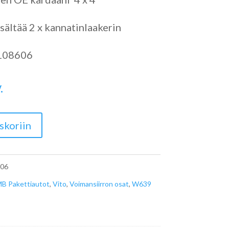
sältää 2 x kannatinlaakerin
108606
.
skoriin
06
B Pakettiautot
,
Vito
,
Voimansiirron osat
,
W639