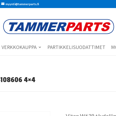
myynti@tammerparts.fi
VERKKOKAUPPA
PARTIKKELISUODATTIMET
M
4108606 4×4
Viton W639 täydellin