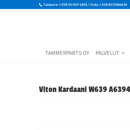
Tampere: +358 50 359 1801‬ / Oulu: +358 40 5386634
TAMMERPARTS OY
PALVELUT
Viton Kardaani W639 A639