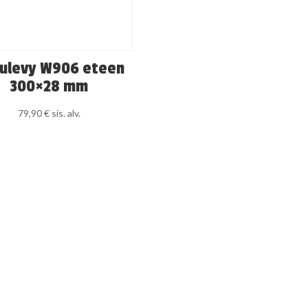
rulevy W906 eteen
300×28 mm
79,90
€
sis. alv.