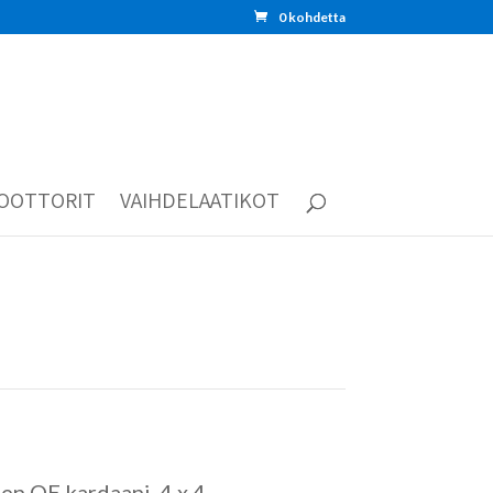
0 kohdetta
OOTTORIT
VAIHDELAATIKOT
en OE kardaani 4 x 4