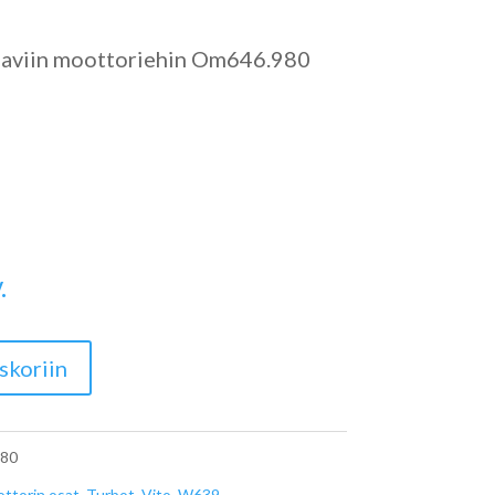
raaviin moottoriehin Om646.980
.
skoriin
80
ttorin osat
,
Turbot
,
Vito
,
W639