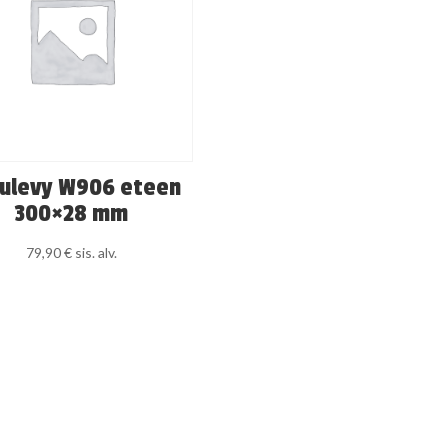
rulevy W906 eteen
300×28 mm
79,90
€
sis. alv.