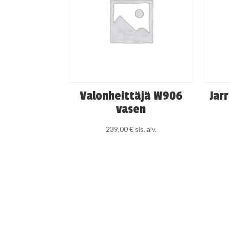
Valonheittäjä W906
Jar
vasen
239,00
€
sis. alv.