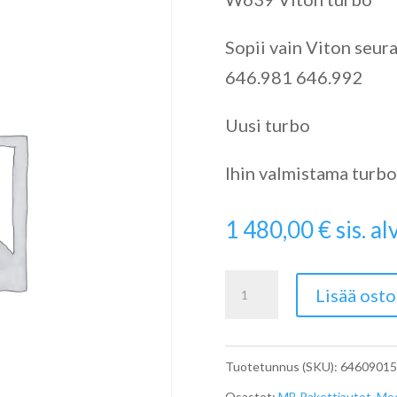
Sopii vain Viton seu
646.981 646.992
Uusi turbo
Ihin valmistama turbo
1 480,00
€
sis. alv
Viton
Lisää osto
Turbo
W639
Tuotetunnus (SKU):
64609015
A6460901580
Osastot:
MB Pakettiautot
,
Moo