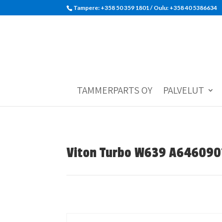
Tampere: +358 50 359 1801‬ / Oulu: +358 40 5386634
TAMMERPARTS OY
PALVELUT
Viton Turbo W639 A646090