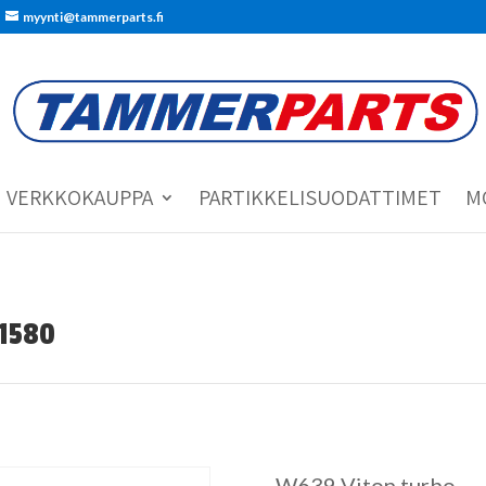
myynti@tammerparts.fi
VERKKOKAUPPA
PARTIKKELISUODATTIMET
M
1580
W639 Viton turbo