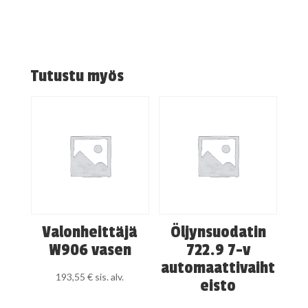
Tutustu myös
Valonheittäjä
Öljynsuodatin
W906 vasen
722.9 7-v
automaattivaiht
193,55
€
sis. alv.
eisto