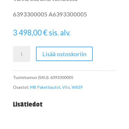
6393300005 A6393300005
3 498,00
€
sis. alv.
Viton
Lisää ostoskoriin
W639
Etuperä
Tuotetunnus (SKU):
6393300005
A6393300005
Osastot:
MB Pakettiautot
,
Vito
,
W639
määrä
Lisätiedot