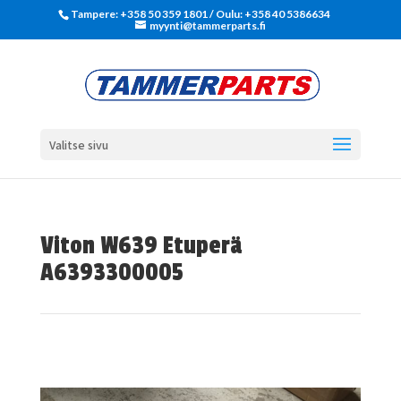
Tampere: +358 50 359 1801‬ / Oulu: +358 40 5386634
myynti@tammerparts.fi
Valitse sivu
Viton W639 Etuperä
A6393300005