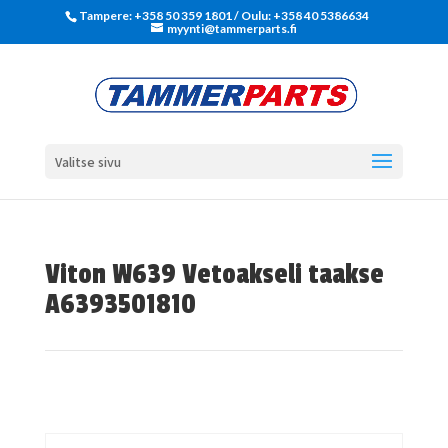
Tampere: +358 50 359 1801‬ / Oulu: +358 40 5386634
myynti@tammerparts.fi
Valitse sivu
Viton W639 Vetoakseli taakse
A6393501810