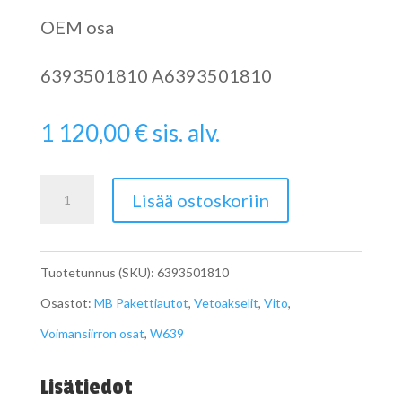
OEM osa
6393501810 A6393501810
1 120,00
€
sis. alv.
Viton
Lisää ostoskoriin
W639
Vetoakseli
Tuotetunnus (SKU):
6393501810
taakse
Osastot:
MB Pakettiautot
,
Vetoakselit
,
Vito
,
A6393501810
Voimansiirron osat
,
W639
määrä
Lisätiedot