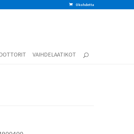
0 kohdetta
OOTTORIT
VAIHDELAATIKOT
04900400