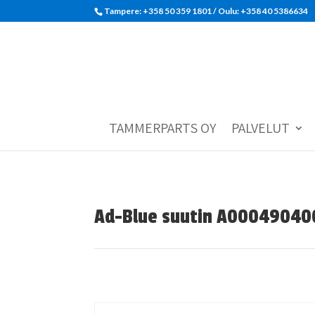
Tampere: +358 50 359 1801‬ / Oulu: +358 40 5386634
TAMMERPARTS OY
PALVELUT
Ad-Blue suutin A00049040