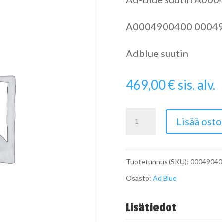
A0004900400 0004
Adblue suutin
469,00
€
sis. alv.
Ad-
Lisää osto
Blue
suutin
Tuotetunnus (SKU):
00049040
A0004904000
Osasto:
Ad Blue
määrä
Lisätiedot