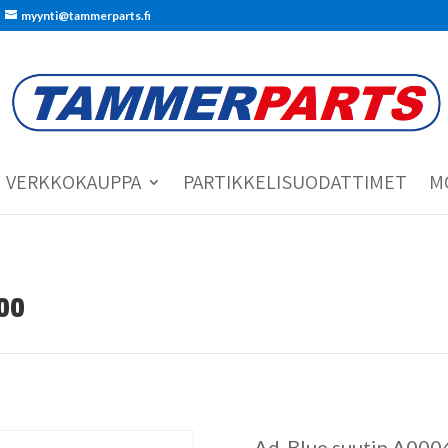
myynti@tammerparts.fi
VERKKOKAUPPA
PARTIKKELISUODATTIMET
M
00
Ad-Blue suutin A00