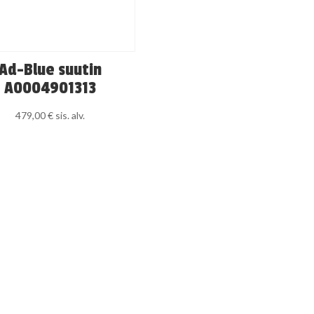
Ad-Blue suutin
A0004901313
479,00
€
sis. alv.