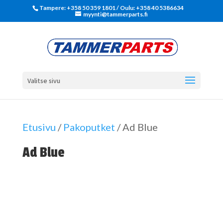
Tampere: +358 50 359 1801‬ / Oulu: +358 40 5386634
myynti@tammerparts.fi
Valitse sivu
Etusivu
/
Pakoputket
/ Ad Blue
Ad Blue