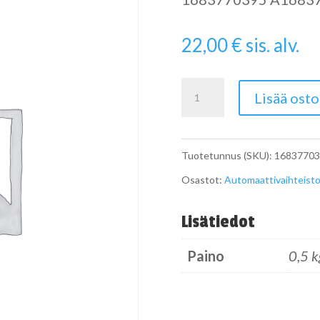
22,00
€
sis. alv.
Aut-
Lisää osto
vaiht.
Öljynsuodatin
Tuotetunnus (SKU):
16837703
määrä
Osastot:
Automaattivaihteisto
Lisätiedot
Paino
0,5 k