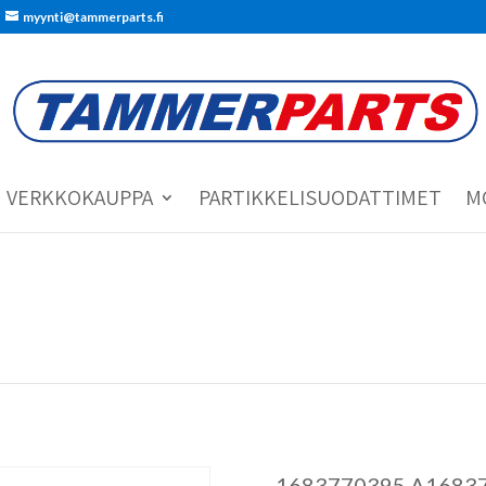
myynti@tammerparts.fi
VERKKOKAUPPA
PARTIKKELISUODATTIMET
M
1683770395 A1683