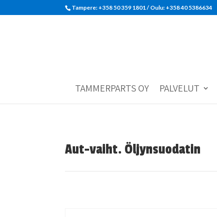
Tampere: +358 50 359 1801‬ / Oulu: +358 40 5386634
TAMMERPARTS OY
PALVELUT
Aut-vaiht. Öljynsuodatin