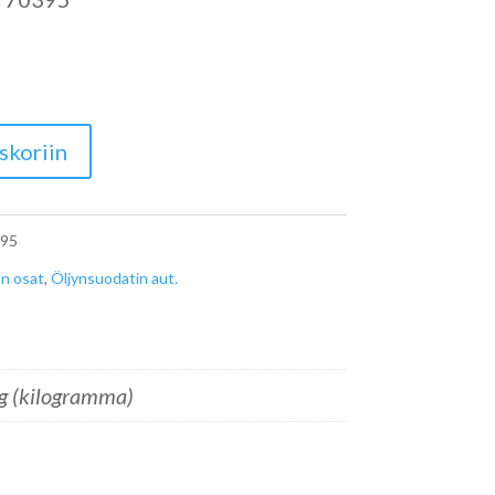
skoriin
95
n osat
,
Öljynsuodatin aut.
g (kilogramma)