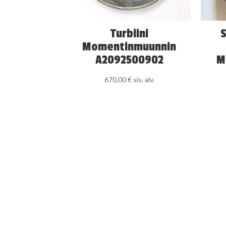
Turbiini
Momentinmuunnin
A2092500902
M
670,00
€
sis. alv.