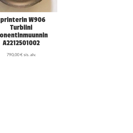
Sprinterin W906
Turbiini
onentinmuunnin
A2212501002
790,00
€
sis. alv.