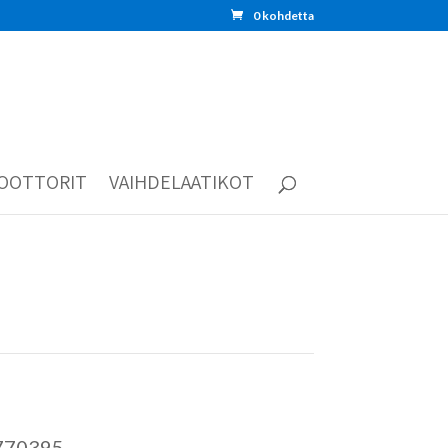
0 kohdetta
OOTTORIT
VAIHDELAATIKOT
770395