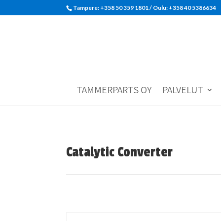
Tampere: +358 50 359 1801‬ / Oulu: +358 40 5386634
TAMMERPARTS OY
PALVELUT
Catalytic Converter