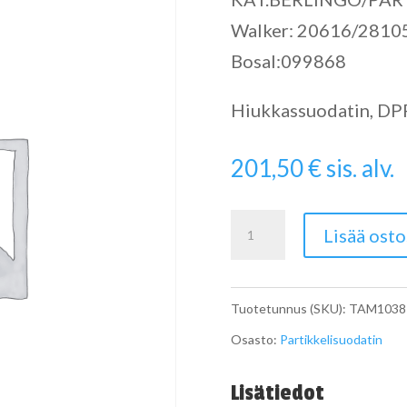
Walker: 20616/2810
Bosal:099868
Hiukkassuodatin, DPF 
201,50
€
sis. alv.
Catalytic
Lisää osto
Converter
määrä
Tuotetunnus (SKU):
TAM1038
Osasto:
Partikkelisuodatin
Lisätiedot