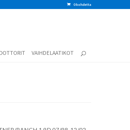
0 kohdetta
OOTTORIT
VAIHDELAATIKOT
NER/RANCH 1.9D 07/98-12/02