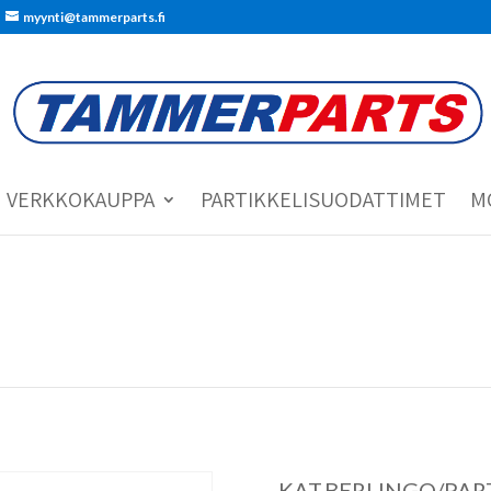
myynti@tammerparts.fi
VERKKOKAUPPA
PARTIKKELISUODATTIMET
M
KAT.BERLINGO/PART