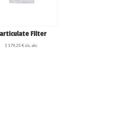
articulate Filter
1 179,25
€
sis. alv.