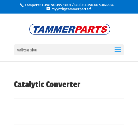
Tampere: +358 50 359 1801‬ / Oulu: +358 40 5386634
myynti@tammerparts.fi
Valitse sivu
Catalytic Converter