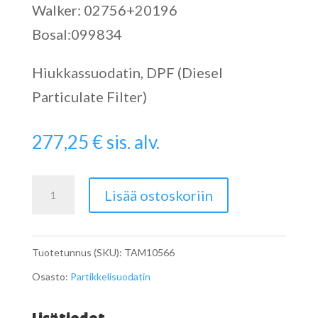
Walker: 02756+20196
Bosal:099834
Hiukkassuodatin, DPF (Diesel
Particulate Filter)
277,25
€
sis. alv.
Catalytic
Lisää ostoskoriin
Converter
määrä
Tuotetunnus (SKU):
TAM10566
Osasto:
Partikkelisuodatin