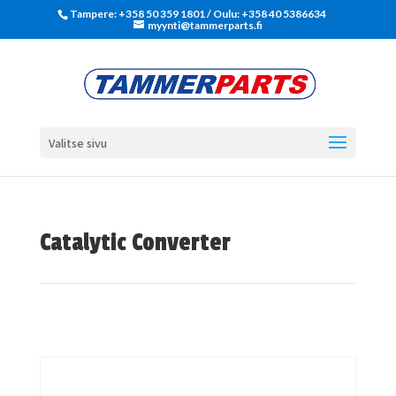
Tampere: +358 50 359 1801‬ / Oulu: +358 40 5386634
myynti@tammerparts.fi
Valitse sivu
Catalytic Converter