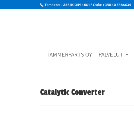
Tampere: +358 50 359 1801‬ / Oulu: +358 40 5386634
TAMMERPARTS OY
PALVELUT
Catalytic Converter