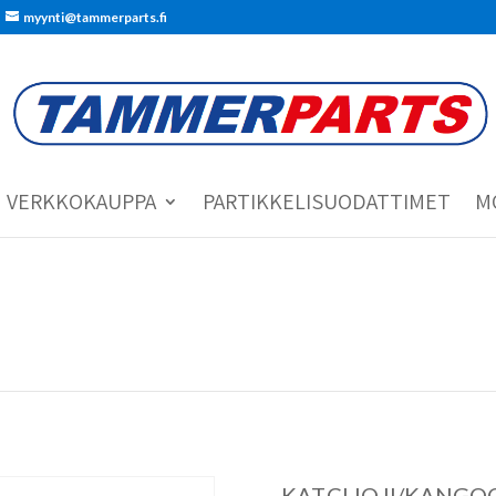
myynti@tammerparts.fi
VERKKOKAUPPA
PARTIKKELISUODATTIMET
M
KAT.CLIO II/KANGOO