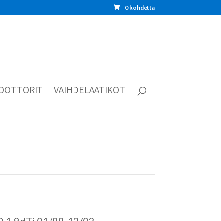
0 kohdetta
OOTTORIT
VAIHDELAATIKOT
 1.9dTi 01/99-12/02