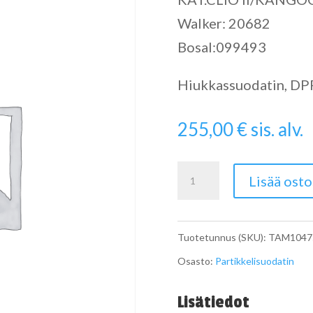
Walker: 20682
Bosal:099493
Hiukkassuodatin, DPF 
255,00
€
sis. alv.
Catalytic
Lisää osto
Converter
määrä
Tuotetunnus (SKU):
TAM1047
Osasto:
Partikkelisuodatin
Lisätiedot