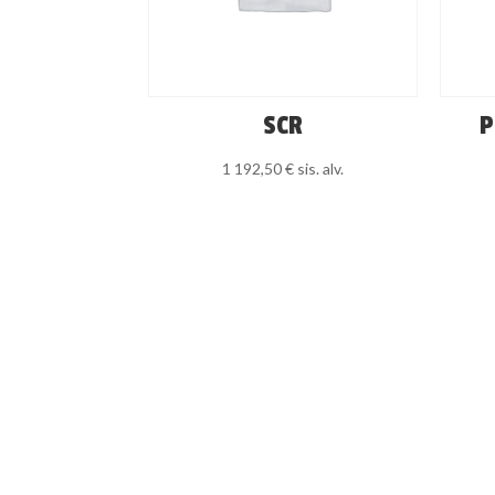
SCR
P
1 192,50
€
sis. alv.