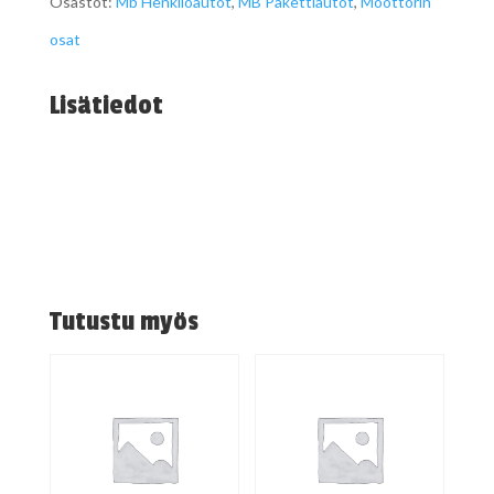
Osastot:
Mb Henkilöautot
,
MB Pakettiautot
,
Moottorin
osat
Lisätiedot
Tutustu myös