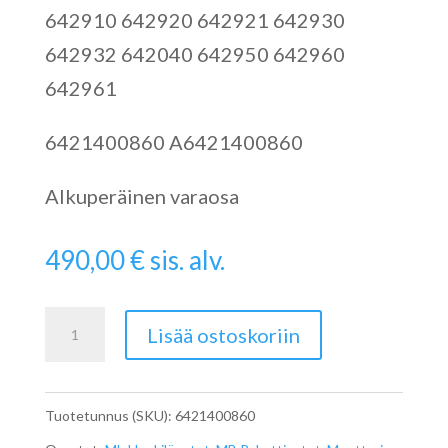
642910 642920 642921 642930
642932 642040 642950 642960
642961
6421400860 A6421400860
Alkuperäinen varaosa
490,00
€
sis. alv.
EGR
Lisää ostoskoriin
Venttiili
A6421400860
Tuotetunnus (SKU):
6421400860
määrä