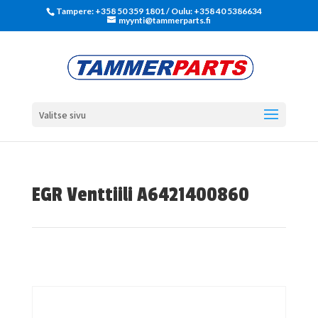
Tampere: +358 50 359 1801‬ / Oulu: +358 40 5386634
myynti@tammerparts.fi
Valitse sivu
EGR Venttiili A6421400860