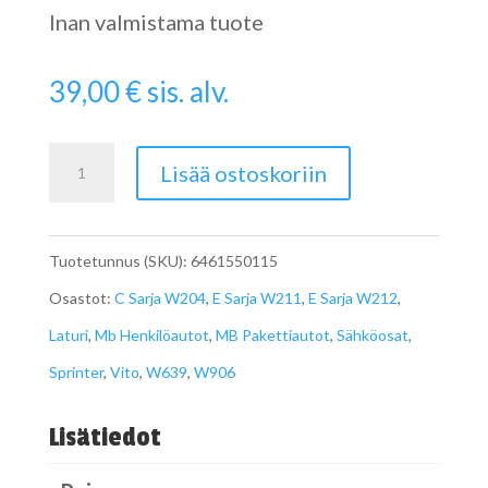
Inan valmistama tuote
39,00
€
sis. alv.
Laturin
Lisää ostoskoriin
hihnapyörä
vapaakytkin
Tuotetunnus (SKU):
6461550115
määrä
Osastot:
C Sarja W204
,
E Sarja W211
,
E Sarja W212
,
Laturi
,
Mb Henkilöautot
,
MB Pakettiautot
,
Sähköosat
,
Sprinter
,
Vito
,
W639
,
W906
Lisätiedot