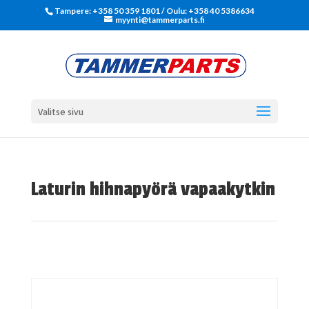
Tampere: +358 50 359 1801‬ / Oulu: +358 40 5386634
myynti@tammerparts.fi
Valitse sivu
Laturin hihnapyörä vapaakytkin