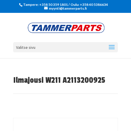
Tampere: +358 50 359 1801‬ / Oulu: +358 40 5386634
myynti@tammerparts.fi
Valitse sivu
Ilmajousi W211 A2113200925