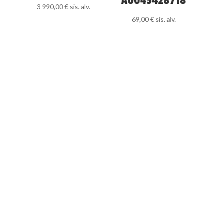
A0045428718
3 990,00
€
sis. alv.
69,00
€
sis. alv.