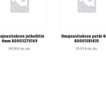
majousituksen jatkoliitin
Ilmajousituksen putki 
4mm A0003270169
A0001581435
89,00
€
sis. alv.
39,95
€
sis. alv.