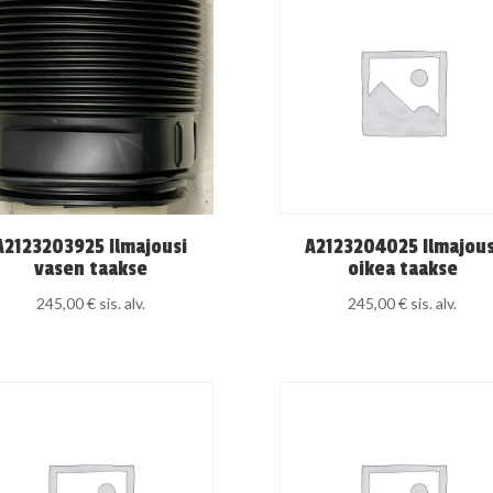
A2123203925 Ilmajousi
A2123204025 Ilmajous
vasen taakse
oikea taakse
245,00
€
sis. alv.
245,00
€
sis. alv.