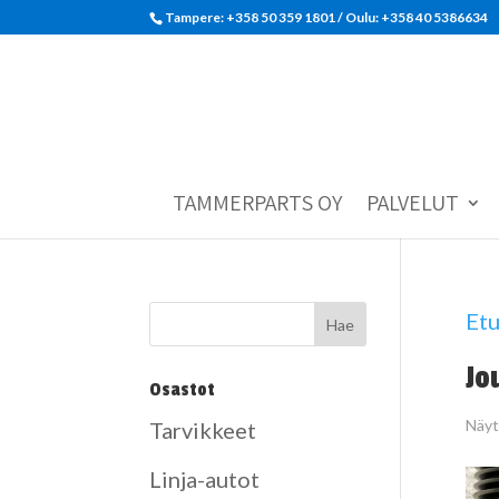
Tampere: +358 50 359 1801‬ / Oulu: +358 40 5386634
TAMMERPARTS OY
PALVELUT
Etu
Jo
Osastot
Näyt
Tarvikkeet
Linja-autot