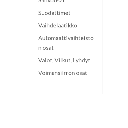
Sähköosat
Suodattimet
Vaihdelaatikko
Automaattivaihteisto
n osat
Valot, Vilkut, Lyhdyt
Voimansiirron osat