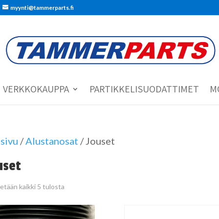
myynti@tammerparts.fi
VERKKOKAUPPA
PARTIKKELISUODATTIMET
M
sivu
/
Alustanosat
/ Jouset
uset
etään kaikki 5 tulosta