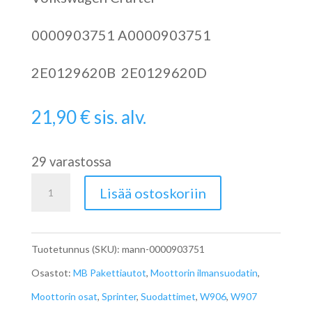
0000903751 A0000903751
2E0129620B 2E0129620D
21,90
€
sis. alv.
29 varastossa
W906
Lisää ostoskoriin
Sprinterin
Ilmansuodatin
Tuotetunnus (SKU):
mann-0000903751
MANN
Osastot:
MB Pakettiautot
,
Moottorin ilmansuodatin
,
määrä
Moottorin osat
,
Sprinter
,
Suodattimet
,
W906
,
W907