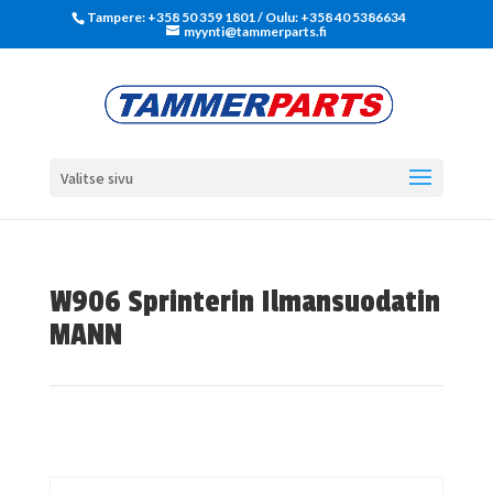
Tampere: +358 50 359 1801‬ / Oulu: +358 40 5386634
myynti@tammerparts.fi
Valitse sivu
W906 Sprinterin Ilmansuodatin
MANN