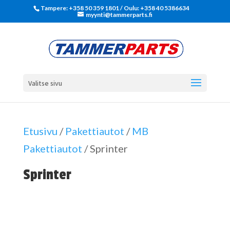
Tampere: +358 50 359 1801‬ / Oulu: +358 40 5386634
myynti@tammerparts.fi
Valitse sivu
Etusivu
/
Pakettiautot
/
MB
Pakettiautot
/ Sprinter
Sprinter