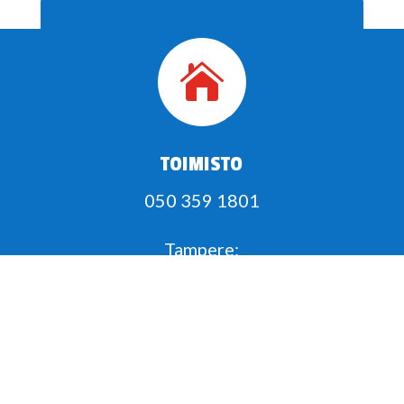

TOIMISTO
050 359 1801
Tampere:
Rusthollinrinne 8
FI-33610 Tampere
kalle@tammerparts.fi