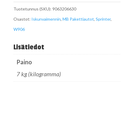
W906
Tuotetunnus (SKU):
9063206630
A9063206630
Osastot:
Iskunvaimennin
,
MB Pakettiautot
,
Sprinter
,
määrä
W906
Lisätiedot
Paino
7 kg (kilogramma)