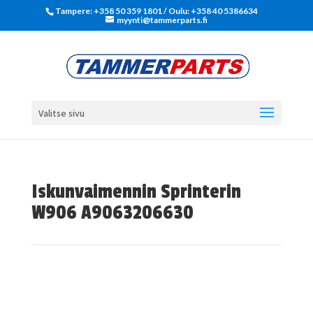
Tampere: +358 50 359 1801‬ / Oulu: +358 40 5386634
myynti@tammerparts.fi
Valitse sivu
Iskunvaimennin Sprinterin
W906 A9063206630