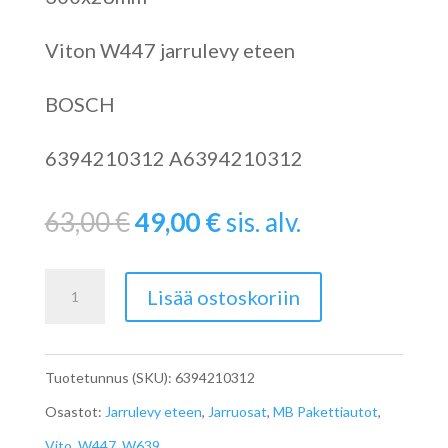
Viton W447 jarrulevy eteen
BOSCH
6394210312 A6394210312
Alkuperäinen
Nykyinen
63,00
€
49,00
€
sis. alv.
hinta
hinta
Jarrulevy
oli:
on:
Lisää ostoskoriin
eteen
63,00 €.
49,00 €.
W639
Tuotetunnus (SKU):
6394210312
A6394210312
Osastot:
Jarrulevy eteen
,
Jarruosat
,
MB Pakettiautot
,
määrä
Vito
,
W447
,
W639