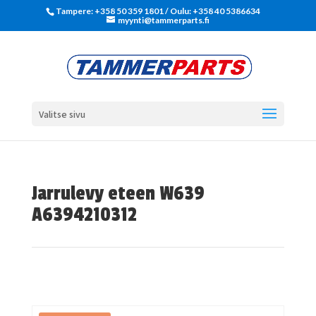
Tampere: +358 50 359 1801‬ / Oulu: +358 40 5386634
myynti@tammerparts.fi
Valitse sivu
Jarrulevy eteen W639
A6394210312