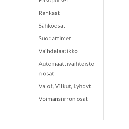
Pakoputket
Renkaat
Sähköosat
Suodattimet
Vaihdelaatikko
Automaattivaihteisto
n osat
Valot, Vilkut, Lyhdyt
Voimansiirron osat