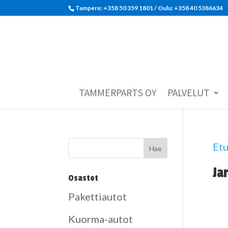
Tampere: +358 50 359 1801‬ / Oulu: +358 40 5386634
TAMMERPARTS OY
PALVELUT
Etu
Ja
Osastot
Pakettiautot
Kuorma-autot