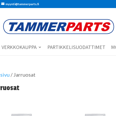
myynti@tammerparts.fi
VERKKOKAUPPA
PARTIKKELISUODATTIMET
M
sivu
/ Jarruosat
rruosat