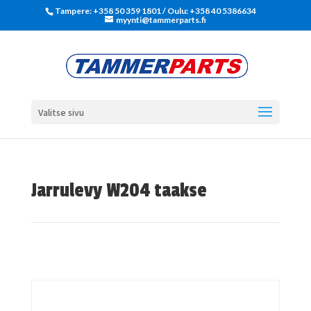
Tampere: +358 50 359 1801‬ / Oulu: +358 40 5386634
myynti@tammerparts.fi
Valitse sivu
Jarrulevy W204 taakse