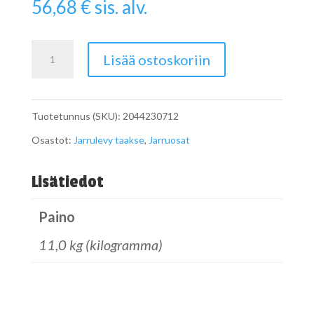
56,68
€
sis. alv.
Jarrulevy
Lisää ostoskoriin
W204
taakse
Tuotetunnus (SKU):
2044230712
määrä
Osastot:
Jarrulevy taakse
,
Jarruosat
Lisätiedot
Paino
11,0 kg (kilogramma)