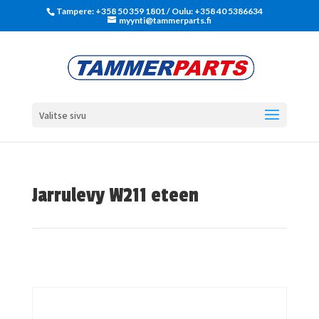
Tampere: +358 50 359 1801‬ / Oulu: +358 40 5386634
myynti@tammerparts.fi
Valitse sivu
Jarrulevy W211 eteen