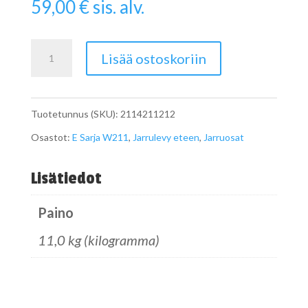
59,00
€
sis. alv.
Jarrulevy
Lisää ostoskoriin
W211
eteen
Tuotetunnus (SKU):
2114211212
määrä
Osastot:
E Sarja W211
,
Jarrulevy eteen
,
Jarruosat
Lisätiedot
Paino
11,0 kg (kilogramma)