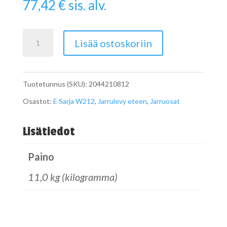
77,42
€
sis. alv.
Jarrulevy
Lisää ostoskoriin
W212
eteen
Tuotetunnus (SKU):
2044210812
määrä
Osastot:
E Sarja W212
,
Jarrulevy eteen
,
Jarruosat
Lisätiedot
Paino
11,0 kg (kilogramma)