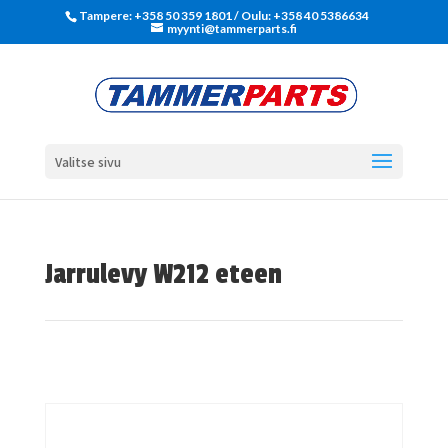
Tampere: +358 50 359 1801‬ / Oulu: +358 40 5386634
myynti@tammerparts.fi
Valitse sivu
Jarrulevy W212 eteen