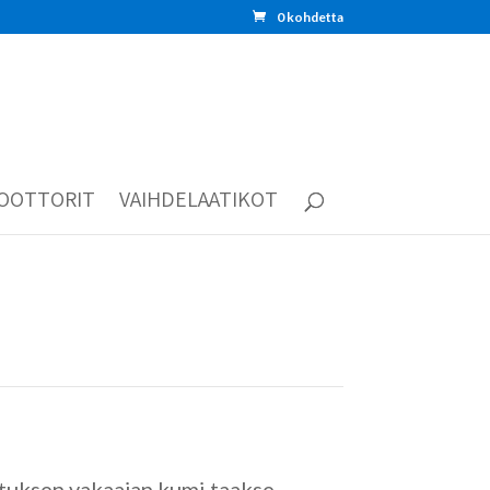
0 kohdetta
OOTTORIT
VAIHDELAATIKOT
stuksen vakaajan kumi taakse