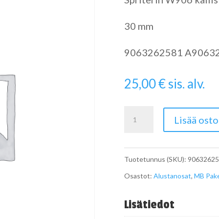
30 mm
9063262581 A9063
25,00
€
sis. alv.
Kallistuksen
Lisää osto
vakaajankumi
W906
Tuotetunnus (SKU):
90632625
määrä
Osastot:
Alustanosat
,
MB Pake
Lisätiedot