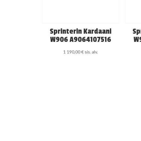
Sprinterin Kardaani
Sp
W906 A9064107516
W9
1 190,00
€
sis. alv.