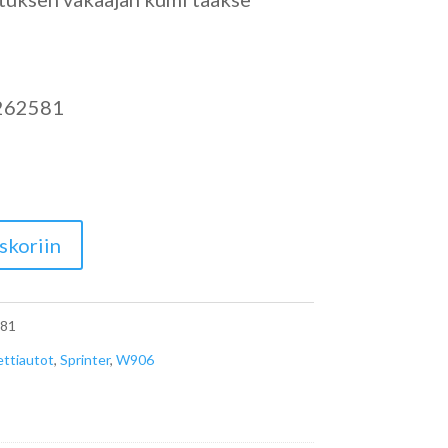
262581
skoriin
81
ttiautot
,
Sprinter
,
W906