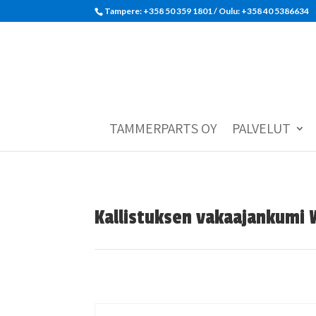
Tampere: +358 50 359 1801‬ / Oulu: +358 40 5386634
TAMMERPARTS OY
PALVELUT
Kallistuksen vakaajankumi