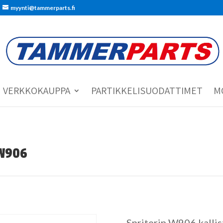
myynti@tammerparts.fi
VERKKOKAUPPA
PARTIKKELISUODATTIMET
M
 W906
Spriterin W906 kalli