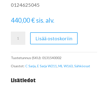
0124625045
440,00
€
sis. alv.
Laturi
Lisää ostoskoriin
200
A
Tuotetunnus (SKU):
0131540002
A0131540002
Osastot:
C Sarja
,
E Sarja W211
,
ML W163
,
Sähköosat
määrä
Lisätiedot