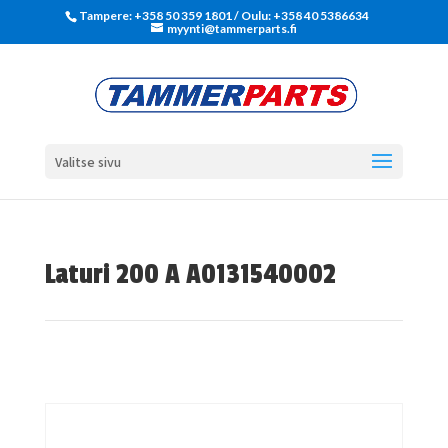
Tampere: +358 50 359 1801‬ / Oulu: +358 40 5386634
myynti@tammerparts.fi
Valitse sivu
Laturi 200 A A0131540002