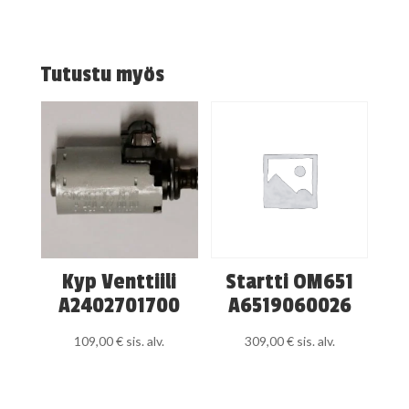
Tutustu myös
Kyp Venttiili
Startti OM651
A2402701700
A6519060026
109,00
€
sis. alv.
309,00
€
sis. alv.