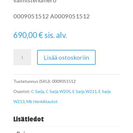
valmistenumero
0009051512 A0009051512
690,00
€
sis. alv.
NOX
Lisää ostoskoriin
-
Anturi
Tuotetunnus (SKU):
0009051512
A0009051512
Osastot:
C Sarja
,
C Sarja W205
,
E Sarja W211
,
E Sarja
määrä
W213
,
Mb Henkilöautot
Lisätiedot