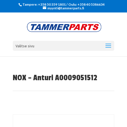
Tampere: +358 50 359 1801‬ / Oulu: +358 40 5386634
myynti@tammerparts.fi
Valitse sivu
NOX – Anturi A0009051512