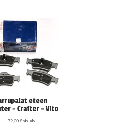
arrupalat eteen
ter – Crafter – Vito
79,00
€
sis. alv.