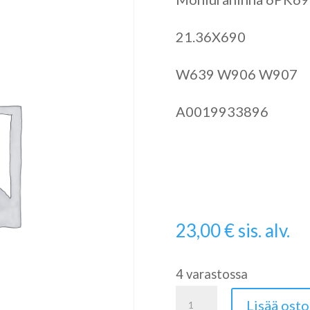
21.36X690
W639 W906 W907
A0019933896
23,00
€
sis. alv.
4 varastossa
Moniurahihna
Lisää osto