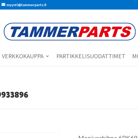
myynti@tammerparts.fi
VERKKOKAUPPA
PARTIKKELISUODATTIMET
M
19933896
Moniurahihna 6PK6