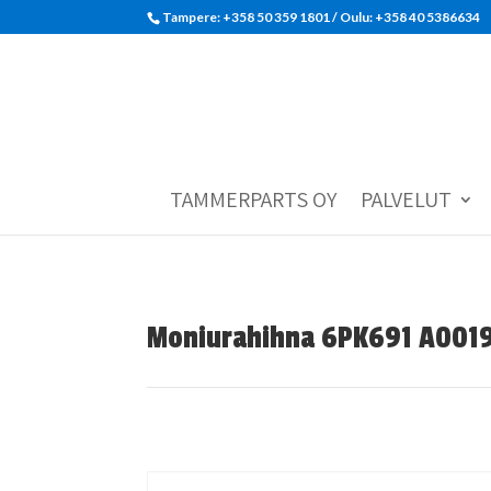
Tampere: +358 50 359 1801‬ / Oulu: +358 40 5386634
TAMMERPARTS OY
PALVELUT
Moniurahihna 6PK691 A00