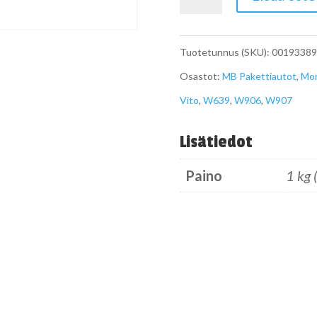
6PK691
A0019933896
Tuotetunnus (SKU):
00193389
määrä
Osastot:
MB Pakettiautot
,
Mon
Vito
,
W639
,
W906
,
W907
Lisätiedot
Paino
1 kg 