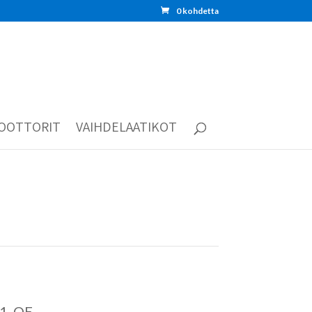
0 kohdetta
OOTTORIT
VAIHDELAATIKOT
91 OE