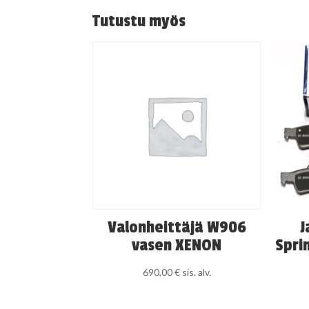
Tutustu myös
Valonheittäjä W906
J
vasen XENON
Sprin
690,00
€
sis. alv.