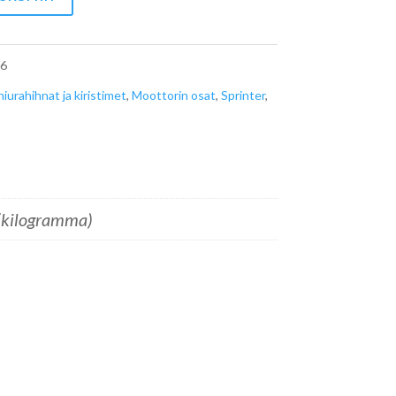
6
iurahihnat ja kiristimet
,
Moottorin osat
,
Sprinter
,
(kilogramma)